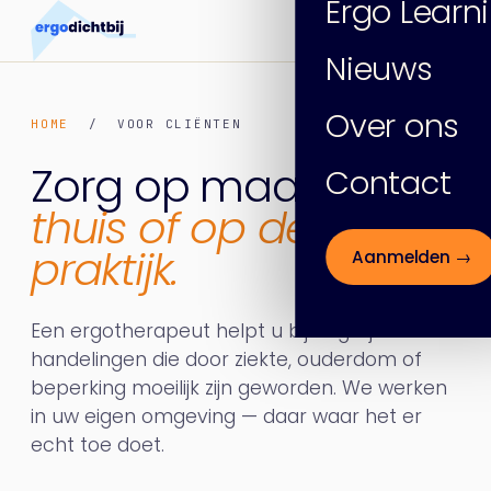
Ergo Learn
Nieuws
Over ons
HOME
/ VOOR CLIËNTEN
Zorg op maat,
bij u
Contact
thuis of op de
praktijk.
Aanmelden →
Een ergotherapeut helpt u bij dagelijkse
handelingen die door ziekte, ouderdom of
beperking moeilijk zijn geworden. We werken
in uw eigen omgeving — daar waar het er
echt toe doet.