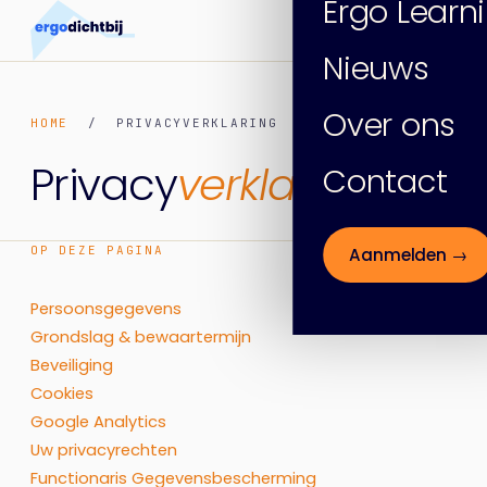
Ergo Learn
Nieuws
Over ons
HOME
/ PRIVACYVERKLARING
Privacy
verklaring.
Contact
OP DEZE PAGINA
Aanmelden →
Persoonsgegevens
Grondslag & bewaartermijn
Beveiliging
Cookies
Google Analytics
Uw privacyrechten
Functionaris Gegevensbescherming