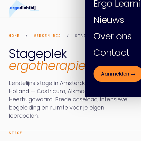
Ergo Learn
Nieuws
Over ons
HOME
/
WERKEN BIJ
/ STAGE ERGOTHERAPIE
Stageplek
Contact
ergotherapie
Aanmelden →
Eerstelijns stage in Amsterdam of Noord-
Holland — Castricum, Alkmaar,
Heerhugowaard. Brede caseload, intensieve
begeleiding en ruimte voor je eigen
leerdoelen.
STAGE