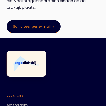
eis. Veel stageonderdelen vinden op de
praktijk plaats.
Solliciteer per e-mail
→
LOCATIES
Amsterdam