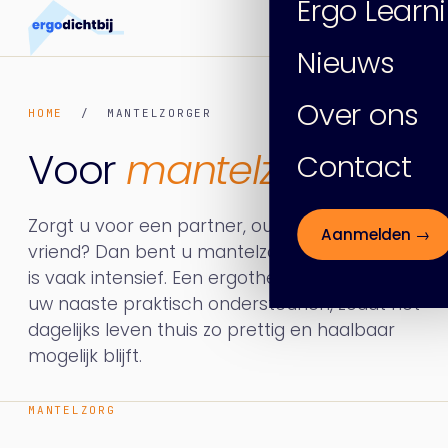
Ergo Learn
Nieuws
Over ons
HOME
/ MANTELZORGER
Voor
mantelzorgers
.
Contact
Zorgt u voor een partner, ouder, kind of
Aanmelden →
vriend? Dan bent u mantelzorger — en die rol
is vaak intensief. Een ergotherapeut kan u en
uw naaste praktisch ondersteunen, zodat het
dagelijks leven thuis zo prettig en haalbaar
mogelijk blijft.
MANTELZORG