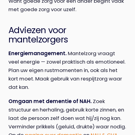
Want goede zorg voor een ander begint vaak
met goede zorg voor uzelf.
Adviezen voor
mantelzorgers
Energiemanagement.
Mantelzorg vraagt
veel energie — zowel praktisch als emotioneel.
Plan uw eigen rustmomenten in, ook als het
kort moet. Maak gebruik van respijtzorg waar
dat kan.
Omgaan met dementie of NAH.
Zoek
structuur en herhaling, gebruik korte zinnen, en
laat de persoon zelf doen wat hij/zij nog kan.
Verminder prikkels (geluid, drukte) waar nodig.
Op de
pagina over dementie
en
NAH & CVA