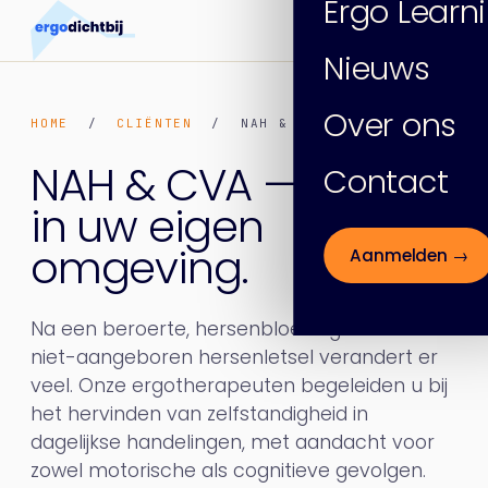
Ergo Learn
Nieuws
Over ons
HOME
/
CLIËNTEN
/ NAH & CVA
NAH & CVA —
herstel
Contact
in uw eigen
omgeving.
Aanmelden →
Na een beroerte, hersenbloeding of ander
niet-aangeboren hersenletsel verandert er
veel. Onze ergotherapeuten begeleiden u bij
het hervinden van zelfstandigheid in
dagelijkse handelingen, met aandacht voor
zowel motorische als cognitieve gevolgen.