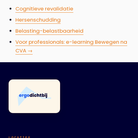
Cognitieve revalidatie
Hersenschudding
Belasting-belastbaarheid
Voor professionals: e-learning Bewegen na
CVA →
LOCATIES