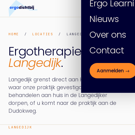
Ergo Learn
Nieuws
Over ons
HOME
/
LOCATIES
/ LANGEDIJK
Ergotherapie in
Contact
Langedijk
.
Aanmelden →
Langedijk grenst direct aan Heerhugowaard,
waar onze praktijk gevestigd is. We
behandelen aan huis in de Langedijker
dorpen, of u komt naar de praktijk aan de
Dudokweg.
LANGEDIJK